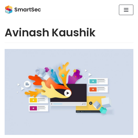
Saltar
al
contenido
Avinash Kaushik